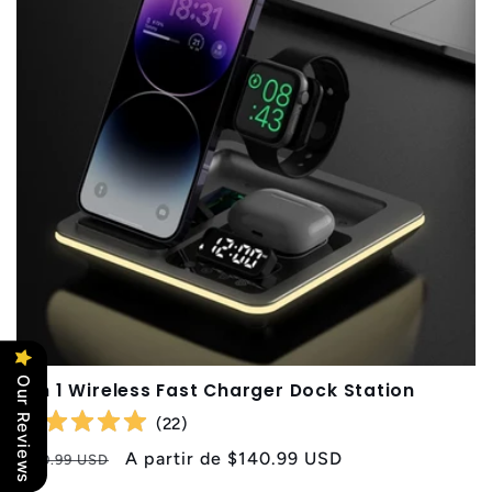
Our Reviews
5 in 1 Wireless Fast Charger Dock Station
(
22
)
Precio
Precio
A partir de
$140.99 USD
$190.99 USD
habitual
de