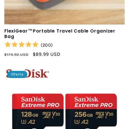
FlexiGear™Portable Travel Cable Organizer
Bag
(
200
)
Precio
Precio
$89.99 USD
$174.92 USD
habitual
de
oferta
Oferta