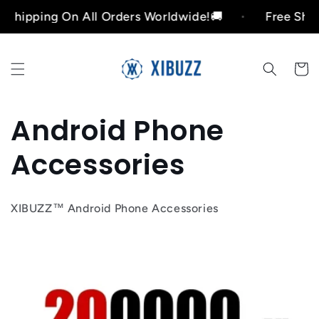
Ir
ping On All Orders Worldwide!🚚
Free Shipping 
directamente
al contenido
Carrito
C
Android Phone
o
Accessories
l
XIBUZZ™ Android Phone Accessories
e
c
c