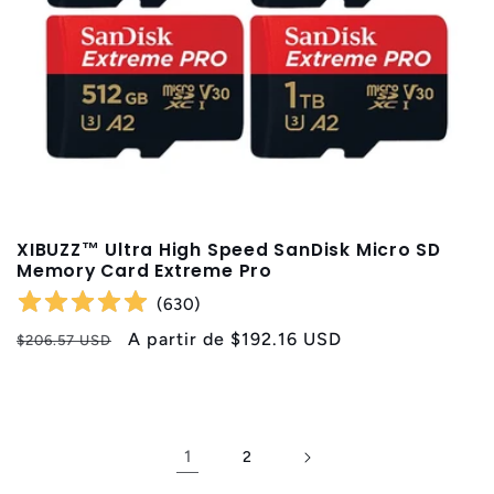
XIBUZZ™ Ultra High Speed SanDisk Micro SD
Memory Card Extreme Pro
(
630
)
Precio
Precio
A partir de
$192.16 USD
$206.57 USD
habitual
de
oferta
1
2