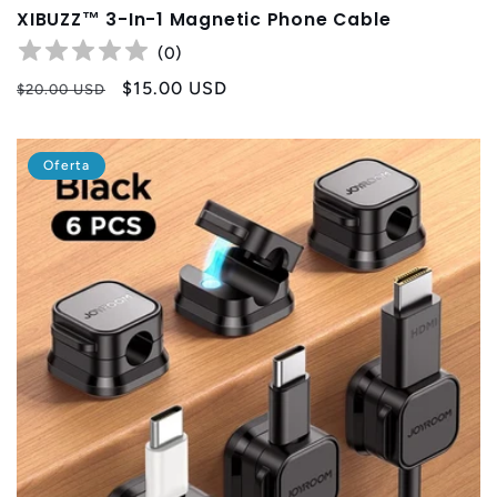
XIBUZZ™ 3-In-1 Magnetic Phone Cable
(
0
)
Precio
Precio
$15.00 USD
$20.00 USD
habitual
de
oferta
Oferta