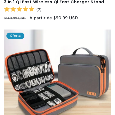
3 In 1 Qi Fast Wireless Qi Fast Charger Stand
(
7
)
Precio
Precio
A partir de
$90.99 USD
$140.99 USD
habitual
de
oferta
Oferta