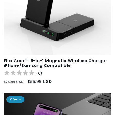
FlexiGear™ 6-in-1 Magnetic Wireless Charger
iPhone/Samsung Compatible
(
0
)
Precio
Precio
$55.99 USD
$75.99 USD
habitual
de
oferta
Oferta