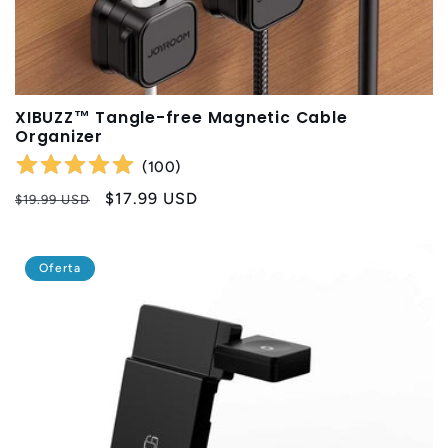
XIBUZZ™ Tangle-free Magnetic Cable
Organizer
(
100
)
Precio
Precio
$17.99 USD
$19.99 USD
habitual
de
oferta
Oferta