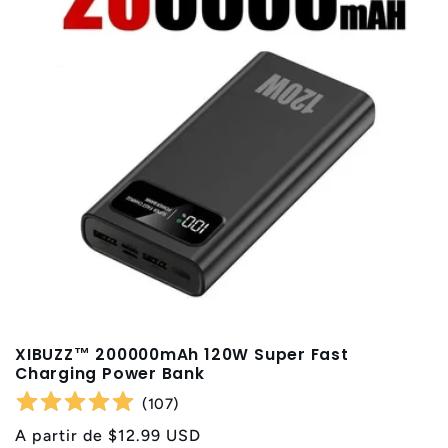
i
ó
n
:
XIBUZZ™ 200000mAh 120W Super Fast
Charging Power Bank
(
107
)
Precio
A partir de
$12.99 USD