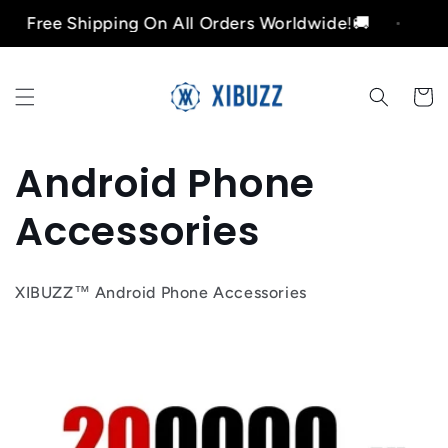
et
ee Shipping On All Orders Worldwide!🚚
Free Sh
passer
au
contenu
Panier
C
Android Phone
o
Accessories
l
XIBUZZ™ Android Phone Accessories
l
e
c