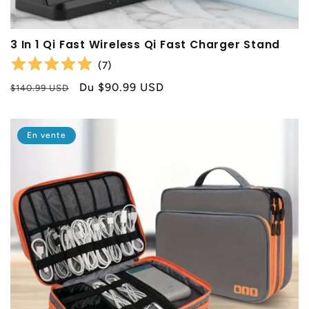
3 In 1 Qi Fast Wireless Qi Fast Charger Stand
(
7
)
Prix
Prix
Du
$90.99 USD
$140.99 USD
habituel
promotionnel
En vente