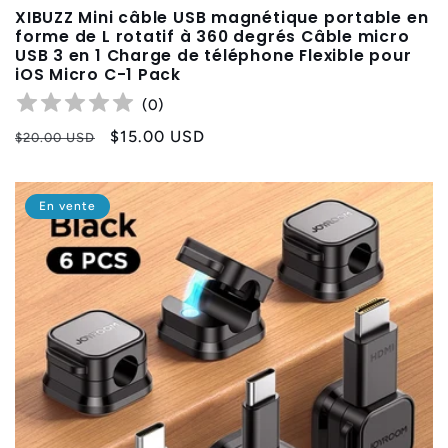
XIBUZZ Mini câble USB magnétique portable en
forme de L rotatif à 360 degrés Câble micro
USB 3 en 1 Charge de téléphone Flexible pour
iOS Micro C-1 Pack
(
0
)
Prix
Prix
$15.00 USD
$20.00 USD
habituel
promotionnel
En vente