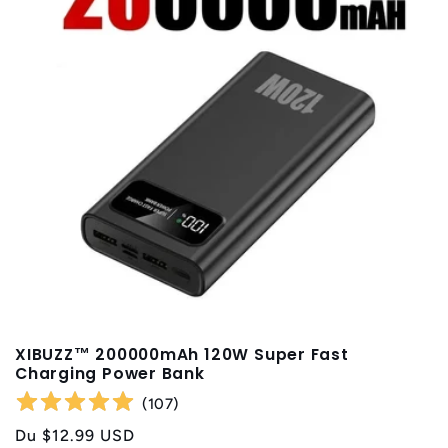
t
i
o
n
:
XIBUZZ™ 200000mAh 120W Super Fast
Charging Power Bank
(
107
)
Prix
Du
$12.99 USD