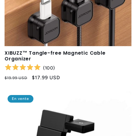
XIBUZZ™ Tangle-free Magnetic Cable
Organizer
(
100
)
Prix
Prix
$17.99 USD
$19.99 USD
habituel
promotionnel
En vente