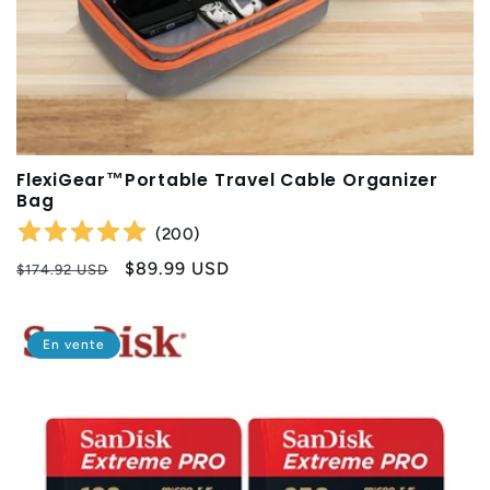
FlexiGear™Portable Travel Cable Organizer
Bag
(
200
)
Prix
Prix
$89.99 USD
$174.92 USD
habituel
promotionnel
En vente