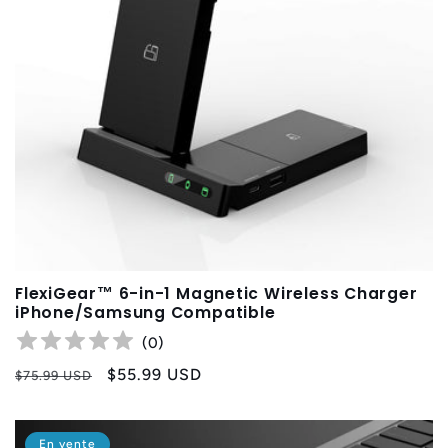
FlexiGear™ 6-in-1 Magnetic Wireless Charger
iPhone/Samsung Compatible
(
0
)
Prix
Prix
$55.99 USD
$75.99 USD
habituel
promotionnel
En vente