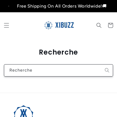
et
Free Shipping On All Orders Worldwide!🚚
passer
au
contenu
Panier
Recherche
Recherche