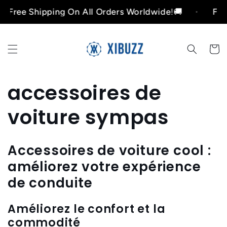
et
e Shipping On All Orders Worldwide!🚚
Free Shi
passer
au
contenu
Panier
C
accessoires de
o
voiture sympas
l
Accessoires de voiture cool :
l
améliorez votre expérience
de conduite
e
c
Améliorez le confort et la
commodité