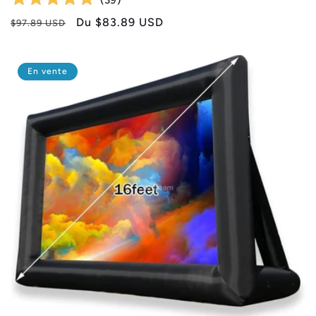
Prix
Prix
Du
$83.89 USD
$97.89 USD
habituel
promotionnel
En vente