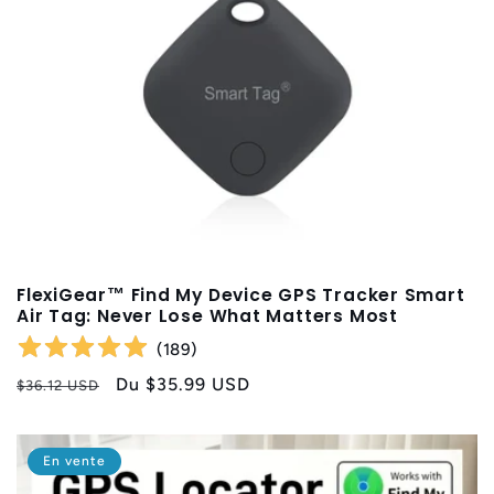
FlexiGear™ Find My Device GPS Tracker Smart
Air Tag: Never Lose What Matters Most
(
189
)
Prix
Prix
Du
$35.99 USD
$36.12 USD
habituel
promotionnel
En vente