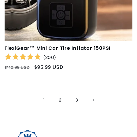
FlexiGear™ Mini Car Tire Inflator 150PSI
(
200
)
Prix
Prix
$95.99 USD
$110.99 USD
habituel
promotionnel
1
2
3