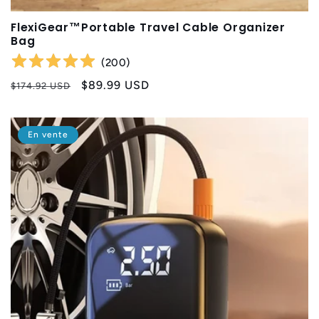
FlexiGear™Portable Travel Cable Organizer
Bag
(
200
)
Prix
Prix
$89.99 USD
$174.92 USD
habituel
promotionnel
En vente