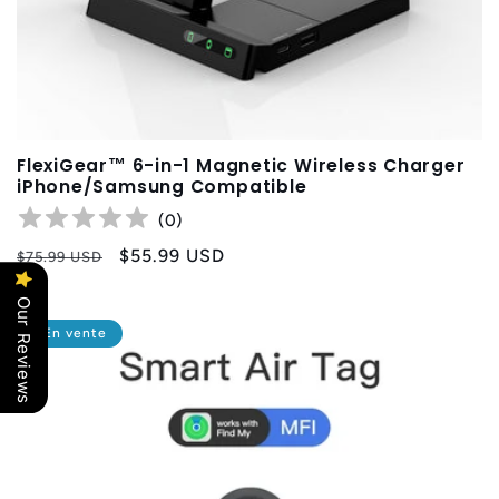
FlexiGear™ 6-in-1 Magnetic Wireless Charger
iPhone/Samsung Compatible
(
0
)
Prix
Prix
$55.99 USD
$75.99 USD
habituel
promotionnel
Our Reviews
En vente