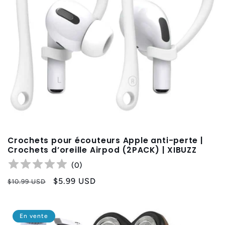
Crochets pour écouteurs Apple anti-perte |
Crochets d’oreille Airpod (2PACK) | XIBUZZ
(
0
)
Prix
Prix
$5.99 USD
$10.99 USD
habituel
promotionnel
En vente