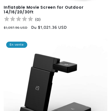
Inflatable Movie Screen for Outdoor
14/16/20/30ft
(
0
)
Prix
Prix
Du
$1,021.36 USD
$1,097.96 USD
habituel
promotionnel
En vente