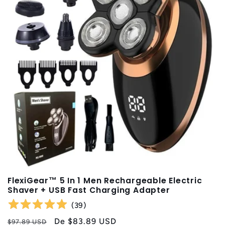
o
:
FlexiGear™ 5 In 1 Men Rechargeable Electric
Shaver + USB Fast Charging Adapter
(
39
)
Preço
Preço
De
$83.89 USD
$97.89 USD