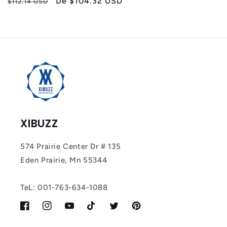
Preço
Preço
De
$104.32 USD
$112.14 USD
normal
promocional
XIBUZZ
574 Prairie Center Dr # 135
Eden Prairie, Mn 55344
TeL: 001-763-634-1088
Facebook
Instagram
YouTube
TikTok
Twitter
Pinterest