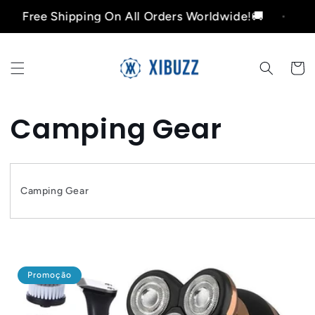
Pular
ree Shipping On All Orders Worldwide!🚚
Free Sh
para o
conteúdo
Carrinh
C
Camping Gear
o
l
Camping Gear
e
ç
Promoção
ã