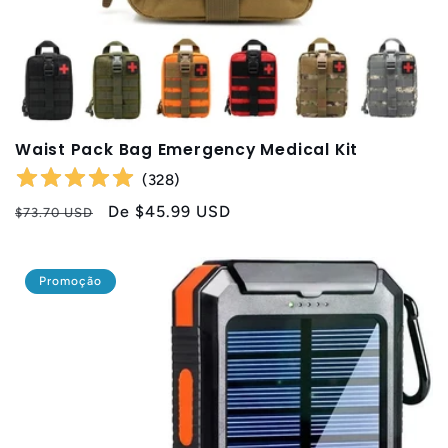
Waist Pack Bag Emergency Medical Kit
(
328
)
Preço
Preço
De
$45.99 USD
$73.70 USD
normal
promocional
Promoção