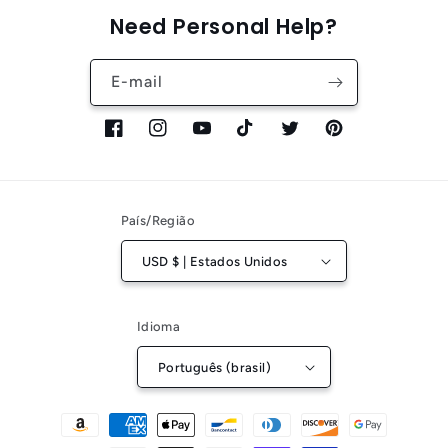
Need Personal Help?
E-mail
Facebook
Instagram
YouTube
TikTok
Twitter
Pinterest
País/Região
USD $ | Estados Unidos
Idioma
Português (brasil)
Formas
de