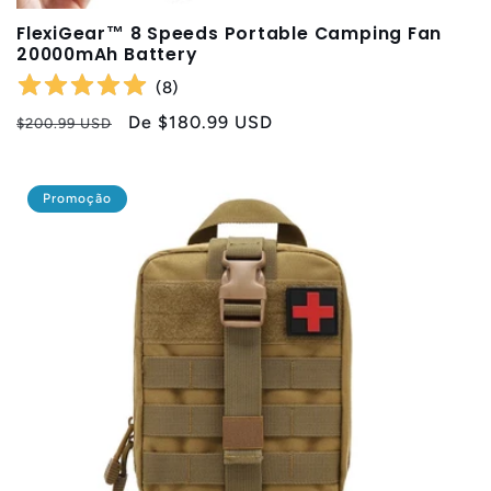
FlexiGear™ 8 Speeds Portable Camping Fan
20000mAh Battery
(
8
)
Preço
Preço
De
$180.99 USD
$200.99 USD
normal
promocional
Promoção