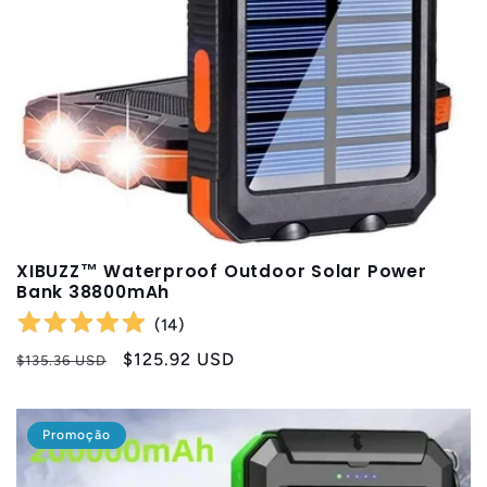
XIBUZZ™ Waterproof Outdoor Solar Power
Bank 38800mAh
(
14
)
Preço
Preço
$125.92 USD
$135.36 USD
normal
promocional
Promoção