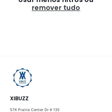
o
remover tudo
:
XIBUZZ
574 Prairie Center Dr # 135