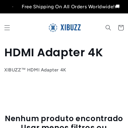
Pular

Free Shipping On All Orders Worldwide!🚚
para o
conteúdo
Carrinh
C
HDMI Adapter 4K
o
XIBUZZ™ HDMI Adapter 4K
l
e
ç
ã
Nenhum produto encontrado
Usar menos filtros ou