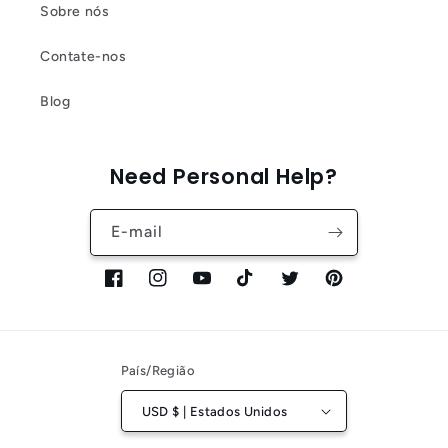
Sobre nós
Contate-nos
Blog
Need Personal Help?
E-mail
Facebook
Instagram
YouTube
TikTok
Twitter
Pinterest
País/Região
USD $ | Estados Unidos