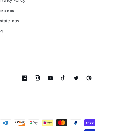
rranty Policy
bre nós
ntate-nos
og
Facebook
Instagram
YouTube
TikTok
Twitter
Pinterest