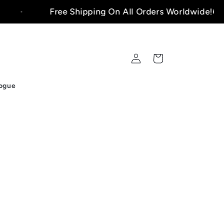
Free Shipping On All Orders Worldwide!🚚
Fazer
Carrinho
login
ogue