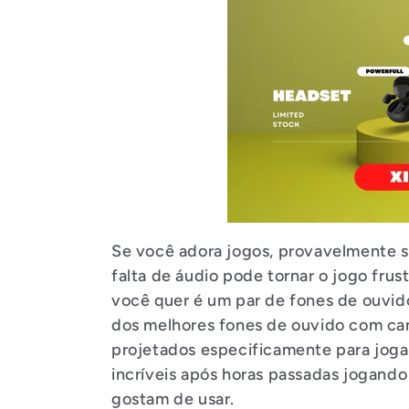
e
ç
ã
o
:
Se você adora jogos, provavelmente s
falta de áudio pode tornar o jogo frus
você quer é um par de fones de ouvido
dos melhores fones de ouvido com ca
projetados especificamente para joga
incríveis após horas passadas jogando 
gostam de usar.