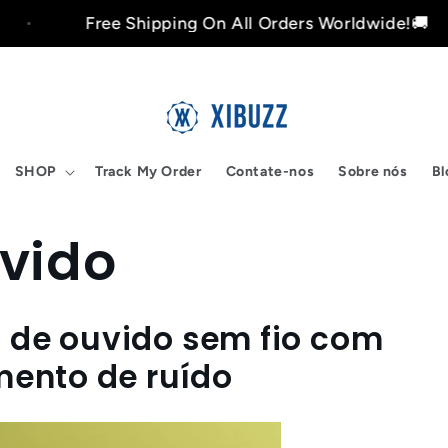
Free Shipping On All Orders Worldwide!🚚
SHOP
Track My Order
Contate-nos
Sobre nós
Bl
vido
 de ouvido sem fio com
ento de ruído