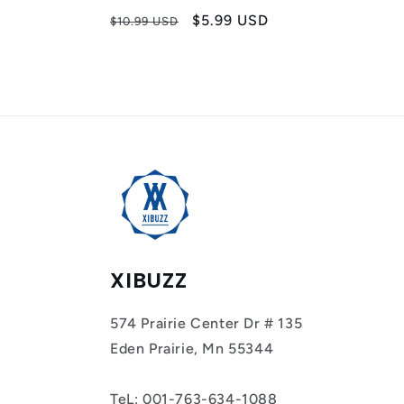
Preço
Preço
$5.99 USD
$10.99 USD
normal
promocional
XIBUZZ
574 Prairie Center Dr # 135
Eden Prairie, Mn 55344
TeL: 001-763-634-1088