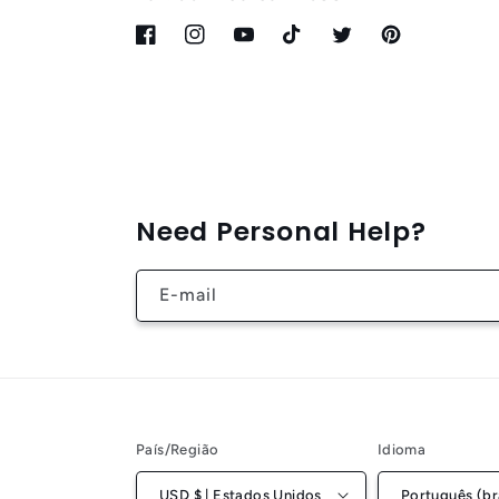
Facebook
Instagram
YouTube
TikTok
Twitter
Pinterest
Need Personal Help?
E-mail
País/Região
Idioma
USD $ | Estados Unidos
Português (bra