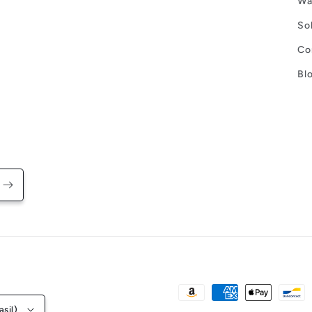
Wa
So
Co
Bl
Formas
sil)