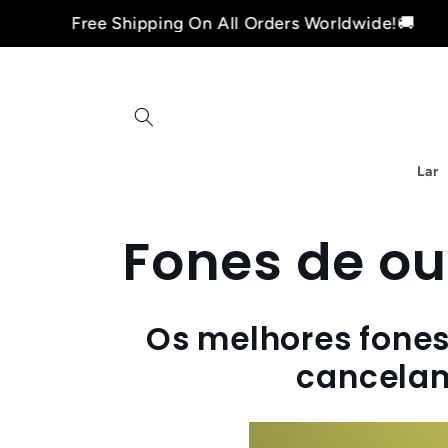
Pular
Free Shipping On All Orders Worldwide!🚚
para o
conteúdo
Lar
C
Fones de ou
o
Os melhores fones
l
cancelam