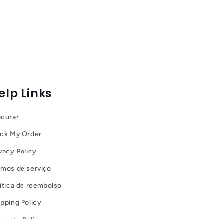
elp Links
ocurar
ack My Order
vacy Policy
rmos de serviço
litica de reembolso
ipping Policy