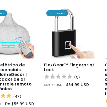
ção
Promoção
 elétrico de
FlexGear™ Fingerprint
ssenciais
Lock
HomeDecor |
(
0
)
cador de ar
ntrole remoto
Preço
Preço
$34.99 USD
$49.99 USD
ônico
normal
promocional
(
47
)
Preço
De
$55.99 USD
D