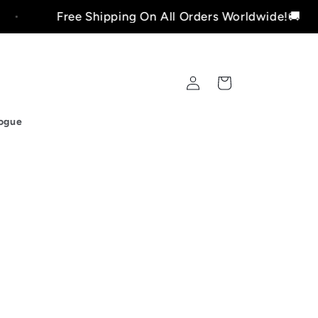
Free Shipping On All Orders Worldwide!🚚
Fazer
Carrinho
login
ogue