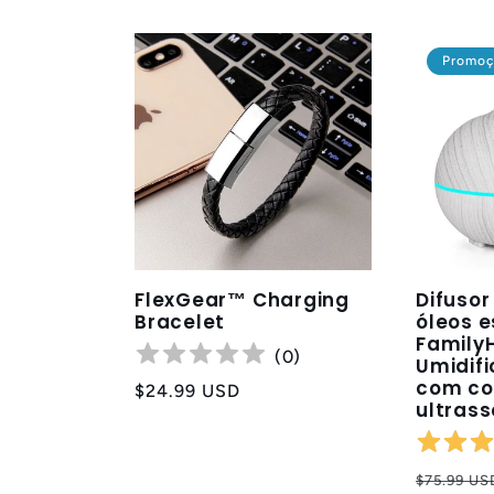
Promo
FlexGear™ Charging
Difusor
Bracelet
óleos e
Family
(
0
)
Umidifi
com co
Preço
$24.99 USD
ultrass
normal
Preço
$75.99 US