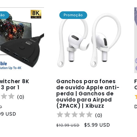
ção
Promoção
witcher 8K
Ganchos para fones
 3 por 1
de ouvido Apple anti-
perda | Ganchos de
(
0
)
ouvido para Airpod
(2PACK) | Xibuzz
Preço
D
99 USD
promocional
(
0
)
Preço
Preço
$5.99 USD
$10.99 USD
normal
promocional