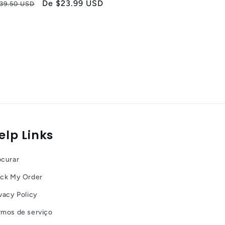
Preço
Preço
De
$23.99 USD
39.50 USD
normal
promocional
elp Links
ocurar
ack My Order
vacy Policy
rmos de serviço