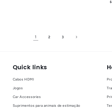
$
promocional
1
2
3
Quick links
H
Cabos HDMI
Pr
Jogos
Tr
Car Accessories
Pri
Suprimentos para animais de estimação
Te