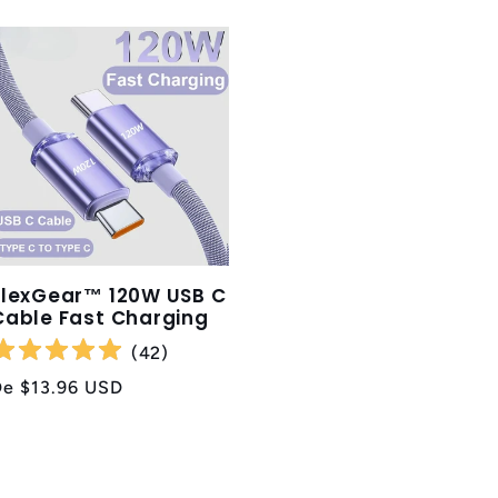
FlexGear™ 120W USB C
Cable Fast Charging
(
42
)
Preço
De
$13.96 USD
normal