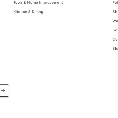
Tools & Home Improvement
Po
Kitchen & Dining
Sh
Wa
So
Co
Bl