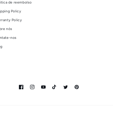
litica de reembolso
ipping Policy
rranty Policy
bre nós
ntate-nos
og
Facebook
Instagram
YouTube
TikTok
Twitter
Pinterest