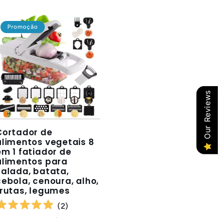
Promoção
Our Reviews
Cortador de
alimentos vegetais 8
em 1 fatiador de
alimentos para
salada, batata,
cebola, cenoura, alho,
frutas, legumes
(
2
)