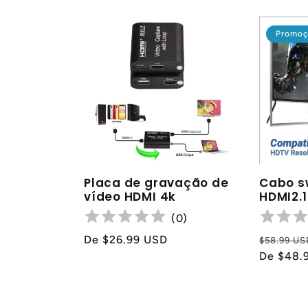
e
ç
Promo
ã
o
:
Placa de gravação de
Cabo s
vídeo HDMI 4k
HDMI2.1
(
0
)
Preço
De
$26.99 USD
Preço
$58.99 US
normal
normal
De
$48.