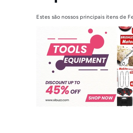
e
ç
Estes são nossos principais itens de
ã
o
: