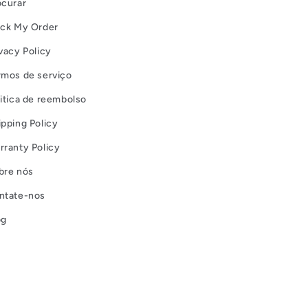
ocurar
ack My Order
vacy Policy
rmos de serviço
litica de reembolso
ipping Policy
rranty Policy
bre nós
ntate-nos
og