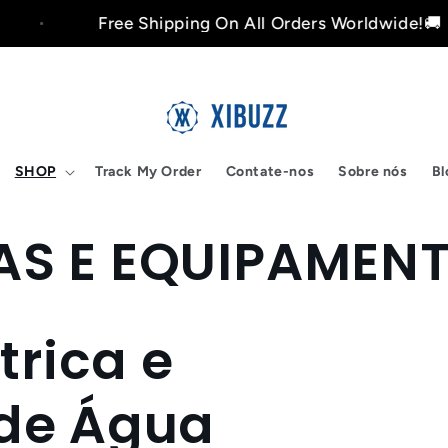
Free Shipping On All Orders Worldwide!🚚
SHOP
Track My Order
Contate-nos
Sobre nós
Bl
AS E EQUIPAMEN
trica e
de Água