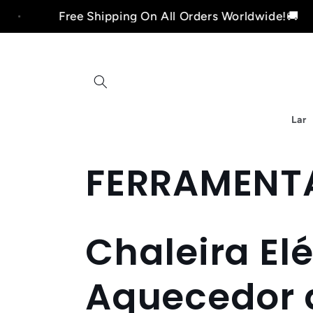
Pular
Free Shipping On All Orders Worldwide!🚚
para o
conteúdo
Lar
C
FERRAMENT
o
Chaleira Elé
l
Aquecedor 