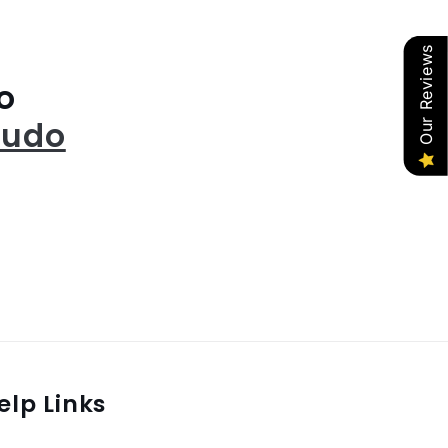
Our Reviews
o
tudo
elp Links