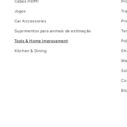
Cabos HDMI
Pr
Jogos
Tr
Car Accessories
Pri
Suprimentos para animais de estimação
Te
Tools & Home Improvement
Po
Kitchen & Dining
Sh
Wa
So
Co
Bl