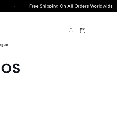
Free Shipping On All Orders Worldwide!🚚
Fazer
Carrinho
login
ogue
TOS