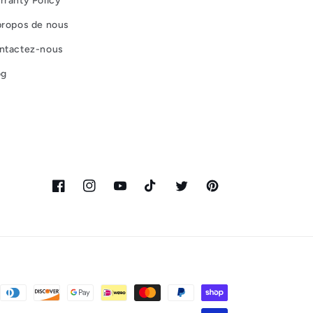
rranty Policy
propos de nous
ntactez-nous
og
Facebook
Instagram
YouTube
TikTok
Twitter
Pinterest