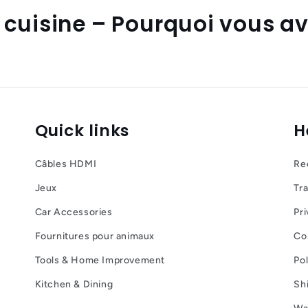
cuisine – Pourquoi vous ave
Quick links
H
Câbles HDMI
Re
Jeux
Tr
Car Accessories
Pri
Fournitures pour animaux
Con
Tools & Home Improvement
Po
Kitchen & Dining
Sh