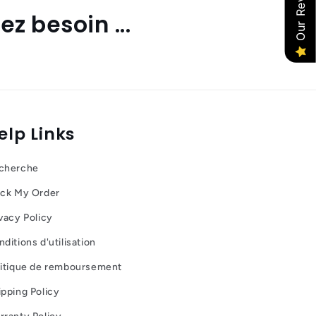
Our Reviews
z besoin ...
elp Links
cherche
ack My Order
vacy Policy
ditions d'utilisation
litique de remboursement
ipping Policy