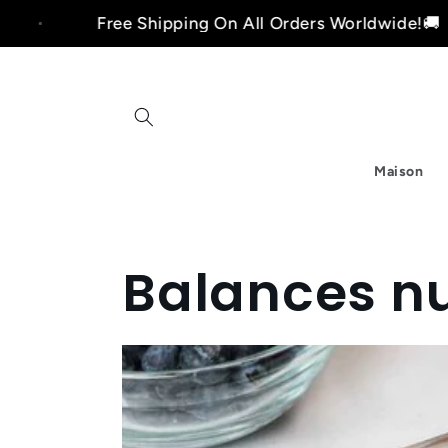
et
Free Shipping On All Orders Worldwide!🚚
passer
au
contenu
Maison
Balances n