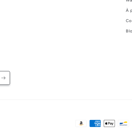
Wa
À 
Co
Bl
Moyens
de