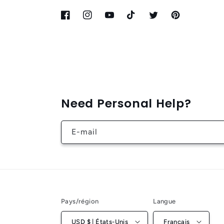
Facebook
Instagram
YouTube
TikTok
Twitter
Pinterest
Need Personal Help?
E-mail
Pays/région
Langue
USD $ | États-Unis
Français