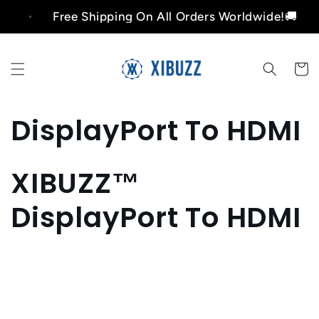
et

Free Shipping On All Orders Worldwide!🚚
passer
au
contenu
Panier
C
DisplayPort To HDMI
o
XIBUZZ™
l
DisplayPort To HDMI
l
e
c