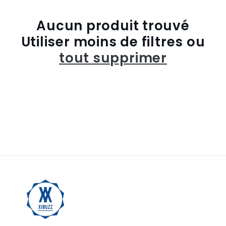
t
Aucun produit trouvé
i
Utiliser moins de filtres ou
o
tout supprimer
n
: