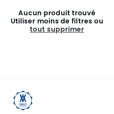
t
Aucun produit trouvé
i
Utiliser moins de filtres ou
o
tout supprimer
n
: