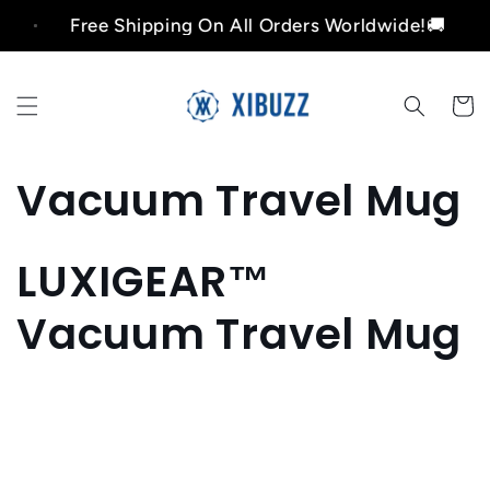
et
Free Shipping On All Orders Worldwide!🚚
passer
au
contenu
Panier
C
Vacuum Travel Mug
o
LUXIGEAR™
l
Vacuum Travel Mug
l
e
c