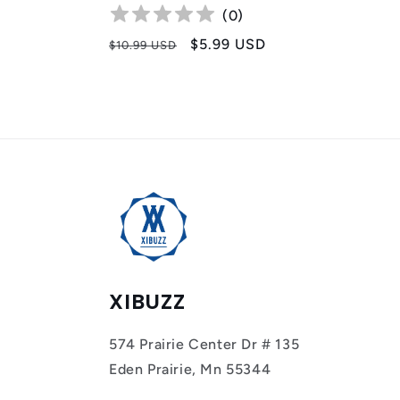
(
0
)
Prix
Prix
$5.99 USD
$10.99 USD
habituel
promotionnel
XIBUZZ
574 Prairie Center Dr # 135
Eden Prairie, Mn 55344