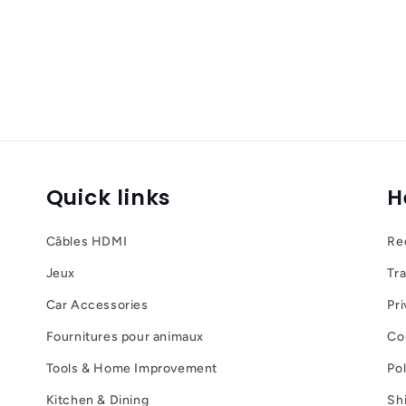
Quick links
H
Câbles HDMI
Re
Jeux
Tr
Car Accessories
Pri
Fournitures pour animaux
Con
Tools & Home Improvement
Po
Kitchen & Dining
Sh