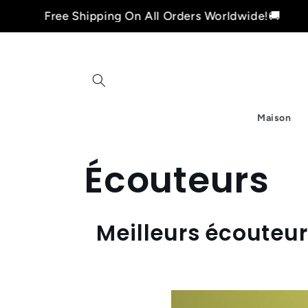
et
Free Shipping On All Orders Worldwide!🚚
passer
au
contenu
Maison
C
Écouteurs
o
Meilleurs écouteur
l