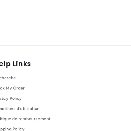
elp Links
cherche
ack My Order
vacy Policy
ditions d'utilisation
litique de remboursement
ipping Policy