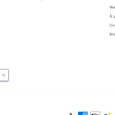
Wa
À 
Co
Bl
Moyens