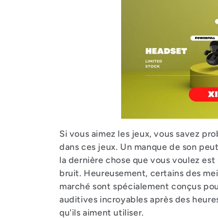
l
e
c
t
i
Si vous aimez les jeux, vous savez pro
o
dans ces jeux. Un manque de son peut 
la dernière chose que vous voulez est 
bruit. Heureusement, certains des mei
n
marché sont spécialement conçus pour 
auditives incroyables après des heures
qu'ils aiment utiliser.