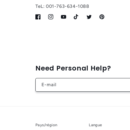
TeL: 001-763-634-1088
Facebook
Instagram
YouTube
TikTok
Twitter
Pinterest
Need Personal Help?
E-mail
Pays/région
Langue