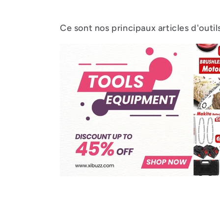
l
e
Ce sont nos principaux articles d'outi
c
t
i
o
n