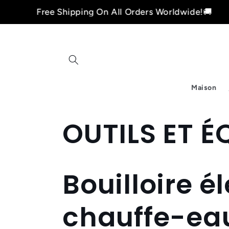
et
Free Shipping On All Orders Worldwide!🚚
passer
au
contenu
Maison
C
OUTILS ET 
o
Bouilloire é
l
chauffe-ea