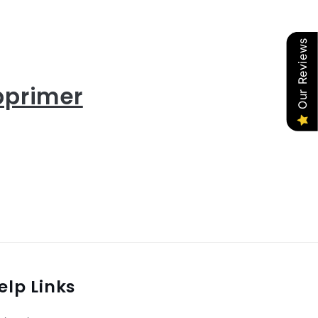
Our Reviews
pprimer
elp Links