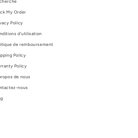
cherche
ack My Order
vacy Policy
ditions d'utilisation
litique de remboursement
ipping Policy
rranty Policy
propos de nous
ntactez-nous
og