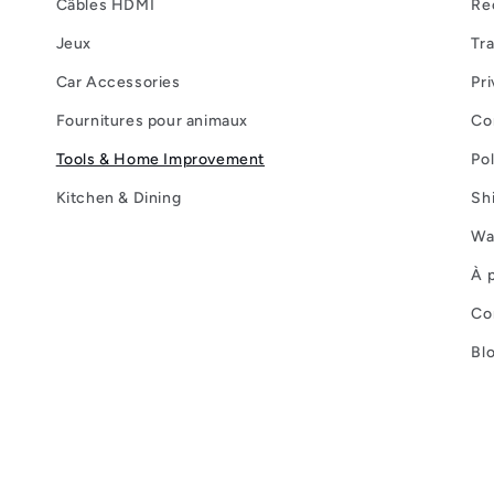
Câbles HDMI
Re
Jeux
Tr
Car Accessories
Pri
Fournitures pour animaux
Con
Tools & Home Improvement
Po
Kitchen & Dining
Sh
Wa
À 
Co
Bl