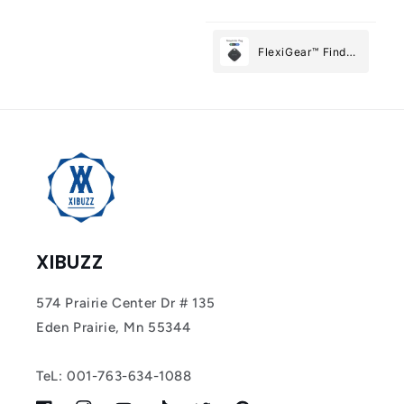
FlexiGear™ Find
My Device GPS
Tracker Smart Air
Tag: Never Lose
What Matters
Most
XIBUZZ
574 Prairie Center Dr # 135
Eden Prairie, Mn 55344
TeL: 001-763-634-1088