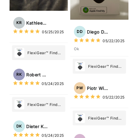
Kathleen Rogers
KR
Diego Dias
DD
05/25/2025
05/22/2025
Ok
FlexiGear™ Find
My Device GPS
Tracker Smart Air
FlexiGear™ Find
Tag: Never Lose
My Device GPS
Robert Kaczmarek
RK
What Matters
Tracker Smart Air
05/24/2025
Most
Tag: Never Lose
Piotr Wiśniewski
PW
What Matters
05/22/2025
Most
FlexiGear™ Find
My Device GPS
Tracker Smart Air
FlexiGear™ Find
Tag: Never Lose
My Device GPS
Dieter Kraus
DK
What Matters
Tracker Smart Air
05/24/2025
Most
Tag: Never Lose