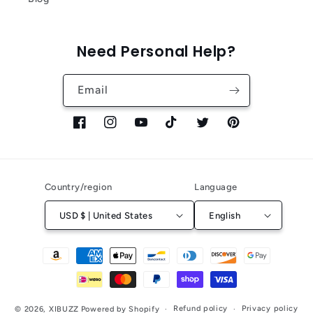
Need Personal Help?
Email
Facebook
Instagram
YouTube
TikTok
Twitter
Pinterest
Country/region
Language
USD $ | United States
English
Payment
methods
Refund policy
Privacy policy
© 2026,
XIBUZZ
Powered by Shopify