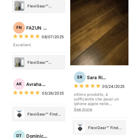
FlexiGear™
Stainless Steel
Paper Towel
Holder
FAZUN NAHAR
FN
08/07/2025
Excellent
FlexiGear™
Stainless Steel
Paper Towel
Sara Rizzo
SR
Holder
Avraham Katz
AK
05/24/2025
05/26/2025
ottimo prodotto, è
sufficiente che passi un
iphone apple nelle
vicinanze e trasmette la
See more
posizione tramite l'app
FlexiGear™ Find
dov'è, viene configurato
My Device GPS
come "oggetto" .
Tracker Smart Air
FlexiGear™ Find
Tag: Never Lose
My Device GPS
Dominick Tyler
DT