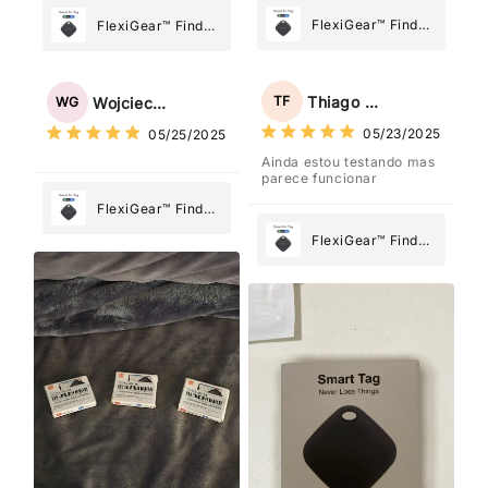
FlexiGear™ Find
FlexiGear™ Find
My Device GPS
My Device GPS
Tracker Smart Air
Tracker Smart Air
Tag: Never Lose
Tag: Never Lose
Thiago Freitas
TF
Wojciech Grabowski
WG
What Matters
What Matters
05/23/2025
05/25/2025
Most
Most
Ainda estou testando mas
parece funcionar
FlexiGear™ Find
My Device GPS
FlexiGear™ Find
Tracker Smart Air
My Device GPS
Tag: Never Lose
Tracker Smart Air
What Matters
Tag: Never Lose
Most
What Matters
Most