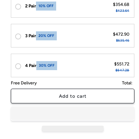
$354.68
2 Pair
10% OFF
$423.64
$472.90
3 Pair
20% OFF
$635.46
$551.72
4 Pair
30% OFF
$847.28
Free Delivery
Total:
Add to cart