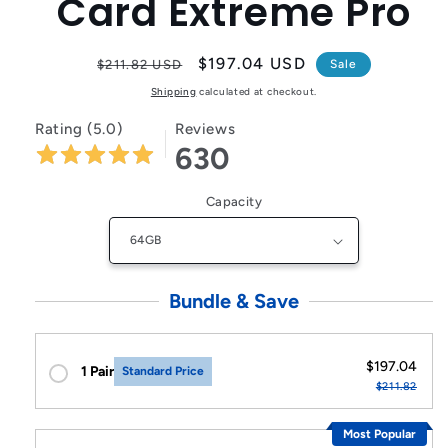
Card Extreme Pro
Regular
Sale
$197.04 USD
$211.82 USD
Sale
price
price
Shipping
calculated at checkout.
Rating (5.0)
Reviews
630
Capacity
Bundle & Save
$197.04
1 Pair
Standard Price
$211.82
Most Popular