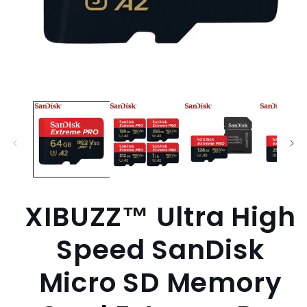
Open
media
1
in
modal
XIBUZZ™ Ultra High
Speed SanDisk
Micro SD Memory