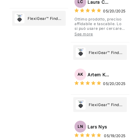
Laura Costa
LC
What Matters
05/20/2025
Most
FlexiGear™ Find
Ottimo prodotto, preciso
affidabile e tascabile. Lo
My Device GPS
si può usare per cercare
Tracker Smart Air
davvero qualsiasi cosa
See more
vogliate.
Tag: Never Lose
What Matters
Most
FlexiGear™ Find
My Device GPS
Tracker Smart Air
Tag: Never Lose
Artem Kuzmenko
AK
What Matters
05/20/2025
Most
FlexiGear™ Find
My Device GPS
Tracker Smart Air
Tag: Never Lose
Lars Nys
LN
What Matters
05/19/2025
Most