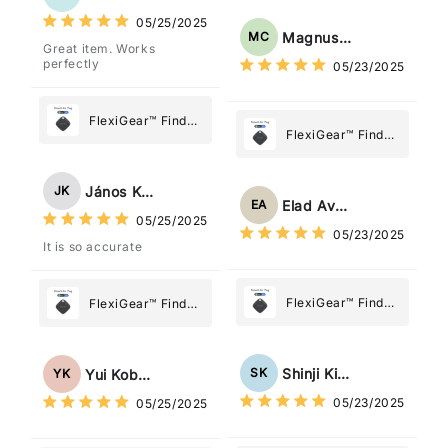
What Matters
Tracker Smart Air
05/25/2025
Most
Tag: Never Lose
Magnus Chung
MC
Great item. Works
What Matters
perfectly
05/23/2025
Most
FlexiGear™ Find
FlexiGear™ Find
My Device GPS
My Device GPS
Tracker Smart Air
Tracker Smart Air
Tag: Never Lose
János Kovács
JK
Tag: Never Lose
What Matters
Elad Avraham
EA
What Matters
05/25/2025
Most
05/23/2025
Most
It is so accurate
FlexiGear™ Find
FlexiGear™ Find
My Device GPS
My Device GPS
Tracker Smart Air
Tracker Smart Air
Tag: Never Lose
Tag: Never Lose
Shinji Kimura
SK
Yui Kobayashi
YK
What Matters
What Matters
05/23/2025
05/25/2025
Most
Most