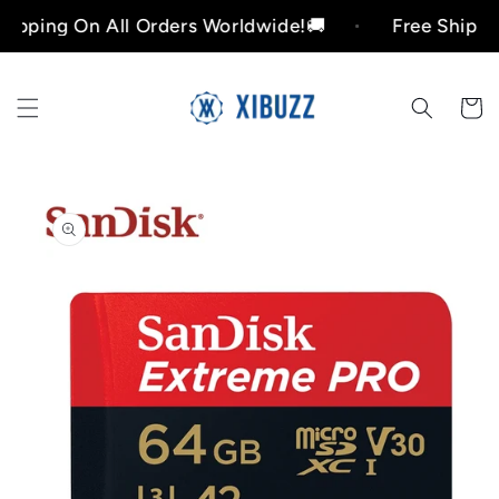
Skip to
ng On All Orders Worldwide!🚚
Free Shipping On
content
Cart
Skip to
product
information